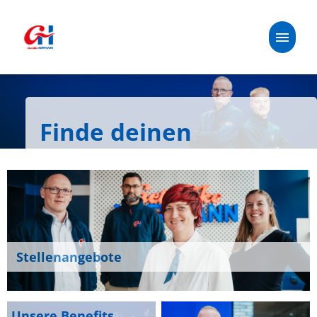
Deutsch
Stellenangebote
Finde deinen
Unsere Benefits
passenden Job!
Handelspartner:in
Über uns
Stellenangebote
Oetker-Gruppe
Unsere Benefits