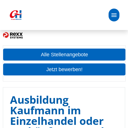
Deutsch
Stellenangebote
Alle Stellenangebote
Unsere Benefits
Jetzt bewerben!
Handelspartner:in
Über uns
Ausbildung
Kaufmann im
Oetker-Gruppe
Einzelhandel oder