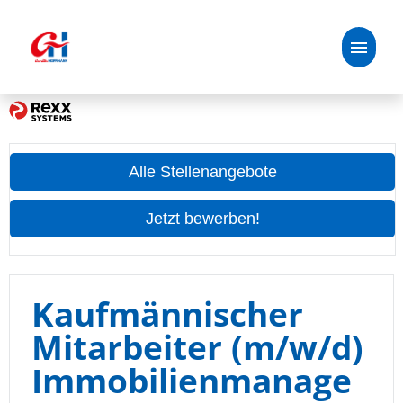
Deutsch
Stellenangebote
Alle Stellenangebote
Unsere Benefits
Jetzt bewerben!
Handelspartner:in
Über uns
Kaufmännischer
Mitarbeiter (m/w/d)
Oetker-Gruppe
Immobilienmanage