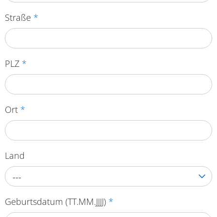
Straße
*
PLZ
*
Ort
*
Land
---
Geburtsdatum (TT.MM.JJJJ)
*