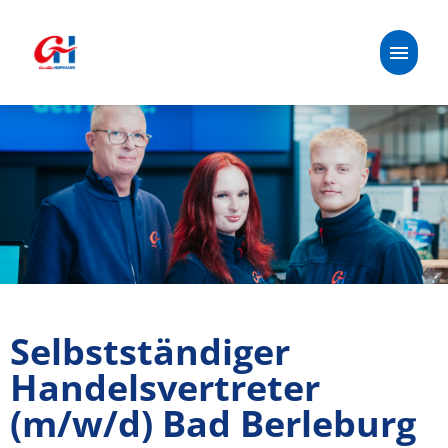
Deutsch
Stellenangebote
Unsere Benefits
Handelspartner:in
Über uns
Selbstständiger
Handelsvertreter
Oetker-Gruppe
(m/w/d) Bad Berleburg