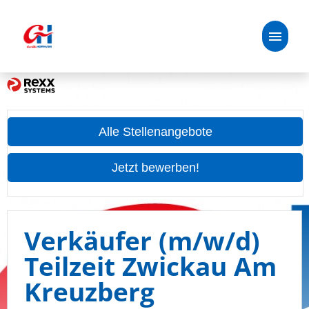
Deutsch
Stellenangebote
Alle Stellenangebote
Unsere Benefits
Jetzt bewerben!
Handelspartner:in
Über uns
Verkäufer (m/w/d)
Teilzeit Zwickau Am
Oetker-Gruppe
Kreuzberg